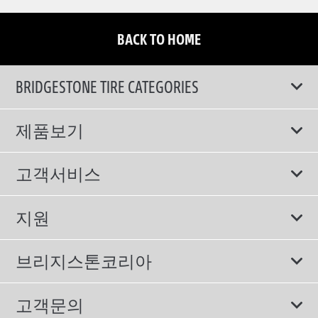
BACK TO HOME
BRIDGESTONE TIRE CATEGORIES
제품보기
모두
고객서비스
스포츠 타이어
보증서비스
지원
컴포트 타이어
에너지소비효율등급제도
이용약관
친환경 타이어
브리지스톤코리아
개인정보처리방침
SUV/RV 타이어
회사소개
고객문의
겨울용 타이어