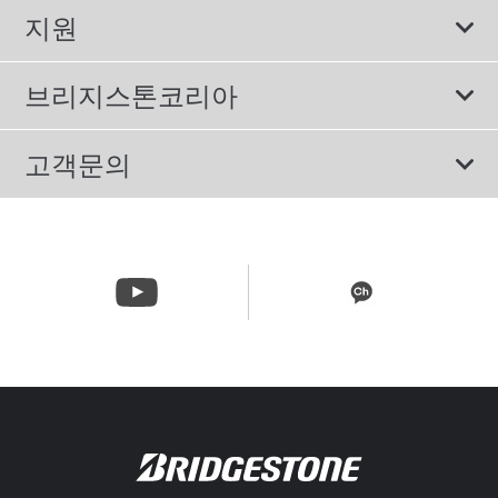
보증서비스
지원
컴포트 타이어
에너지소비효율등급제도
이용약관
친환경 타이어
브리지스톤코리아
개인정보처리방침
SUV/RV 타이어
회사소개
고객문의
겨울용 타이어
올림픽활동
메일 문의
트럭/버스 타이어
CSR활동
고객문의 02-3210-2480
뉴스릴리즈
주문&배송 문의 070-4398-2824