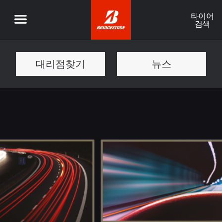
타이어
검색
대리점찾기
뉴스