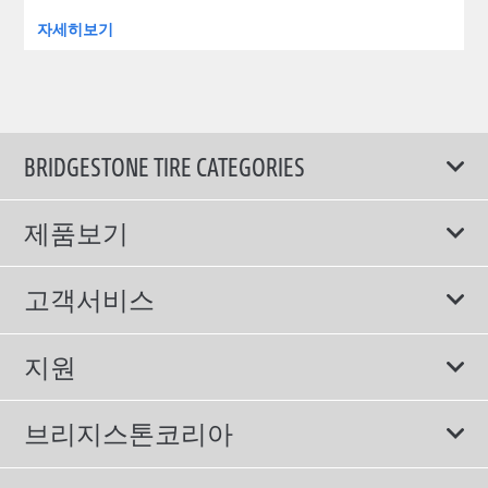
자세히보기
BRIDGESTONE TIRE CATEGORIES
제품보기
모두
고객서비스
스포츠 타이어
보증서비스
지원
컴포트 타이어
에너지소비효율등급제도
이용약관
친환경 타이어
브리지스톤코리아
개인정보처리방침
SUV/RV 타이어