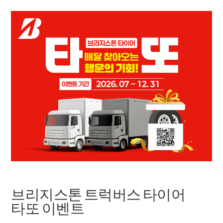
브리지스톤 트럭버스 타이어
타또 이벤트