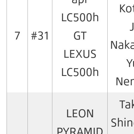
Ko
LC500h
7
#31
GT
Nak
LEXUS
Y
LC500h
Ne
Ta
LEON
Shin
PYRAMID