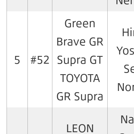
Green
Hi
Brave GR
Yos
5
#52
Supra GT
S
TOYOTA
No
GR Supra
Na
LEON