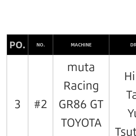
PO.
NO.
MACHINE
D
muta
Hi
Racing
T
3
#2
GR86 GT
Y
TOYOTA
Tsu