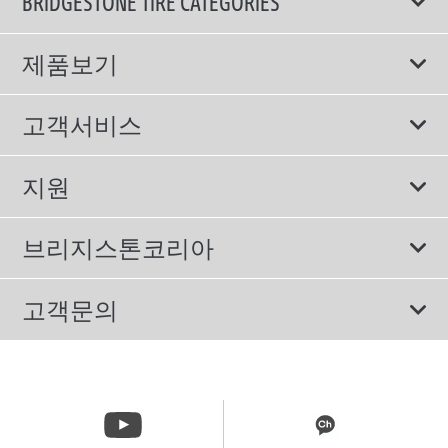
BRIDGESTONE TIRE CATEGORIES
제품보기
모두
고객서비스
스포츠 타이어
보증서비스
지원
컴포트 타이어
에너지소비효율등급제도
이용약관
친환경 타이어
브리지스톤코리아
개인정보처리방침
SUV/RV 타이어
회사소개
고객문의
겨울용 타이어
올림픽활동
메일 문의
트럭/버스 타이어
CSR활동
고객문의 02-3210-2480
뉴스릴리즈
주문&배송 문의 070-4398-2824