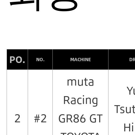
PO.
NO.
MACHINE
D
muta
Y
Racing
Tsu
2
#2
GR86 GT
Hi