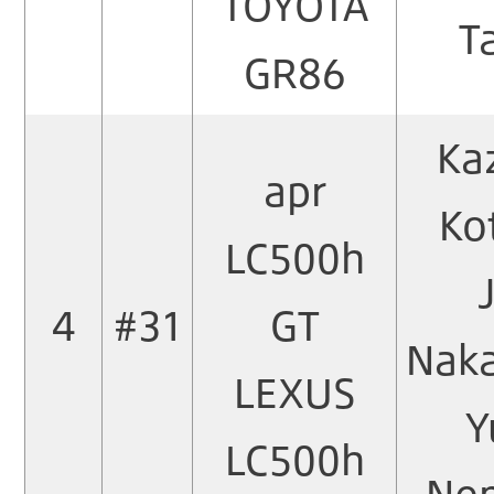
TOYOTA
T
GR86
Ka
apr
Ko
LC500h
4
#31
GT
Nak
LEXUS
Y
LC500h
Ne