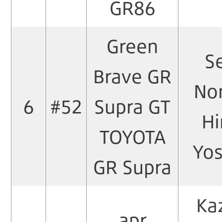
GR86
Green
S
Brave GR
No
6
#52
Supra GT
Hi
TOYOTA
Yos
GR Supra
Ka
apr