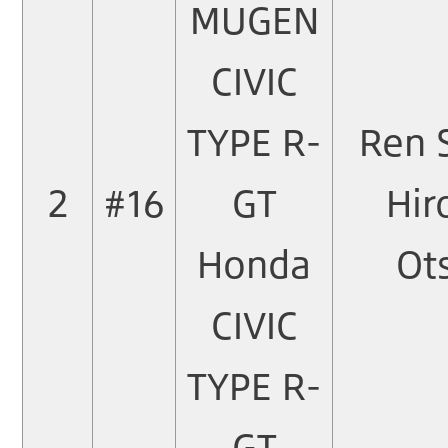
MUGEN
CIVIC
TYPE R-
Ren 
2
#16
GT
Hir
Honda
Ot
CIVIC
TYPE R-
GT