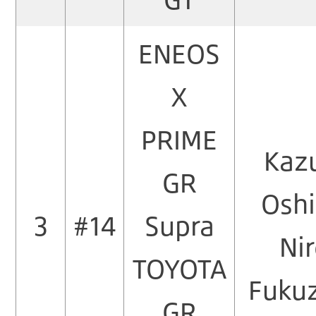
ENEOS
X
PRIME
Kaz
GR
Osh
3
#14
Supra
Nir
TOYOTA
Fuku
GR