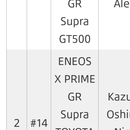
GR
Ale
Supra
GT500
ENEOS
X PRIME
GR
Kaz
Supra
Osh
2
#14