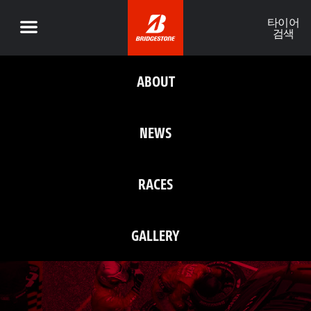
타이어
검색
ABOUT
NEWS
RACES
GALLERY