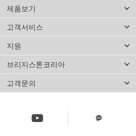
제품보기
모두
고객서비스
스포츠 타이어
보증서비스
지원
컴포트 타이어
에너지소비효율등급제도
이용약관
친환경 타이어
브리지스톤코리아
개인정보처리방침
SUV/RV 타이어
회사소개
고객문의
겨울용 타이어
올림픽활동
메일 문의
트럭/버스 타이어
CSR활동
고객문의 02-3210-2480
뉴스릴리즈
주문&배송 문의 070-4398-2824