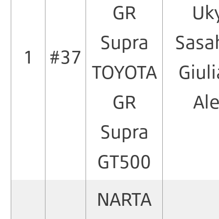
GR
Uk
Supra
Sasa
1
#37
TOYOTA
Giul
GR
Ale
Supra
GT500
NARTA