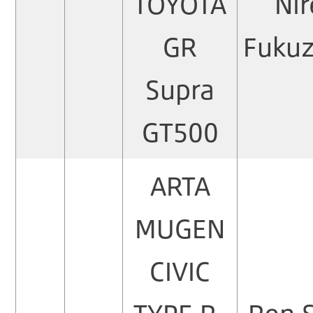
TOYOTA
Nir
GR
Fuku
Supra
GT500
ARTA
MUGEN
CIVIC