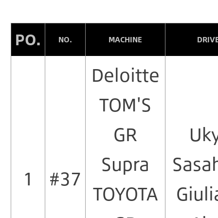
PO.
NO.
MACHINE
DRIV
Deloitte
TOM'S
GR
Uk
Supra
Sasa
1
#37
TOYOTA
Giul