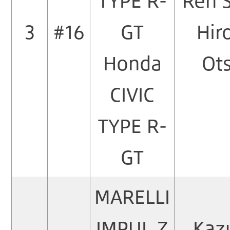
TYPE R-
Ren 
3
#16
GT
Hir
Honda
Ot
CIVIC
TYPE R-
GT
MARELLI
IMPUL Z
Kaz