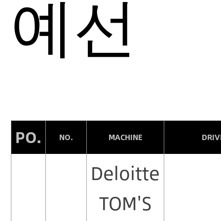
예선
PO.
NO.
MACHINE
DRIV
Deloitte
TOM'S