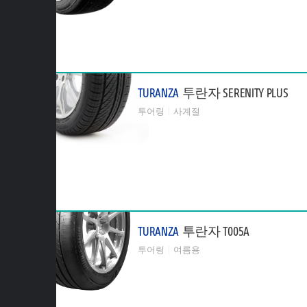
TURANZA
투란자 SERENITY PLUS
투어링
사계절
TURANZA
투란자 T005A
투어링
여름용