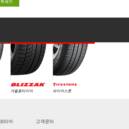
히 보기
겨울용타이어
파이어스톤
코리아
고객문의