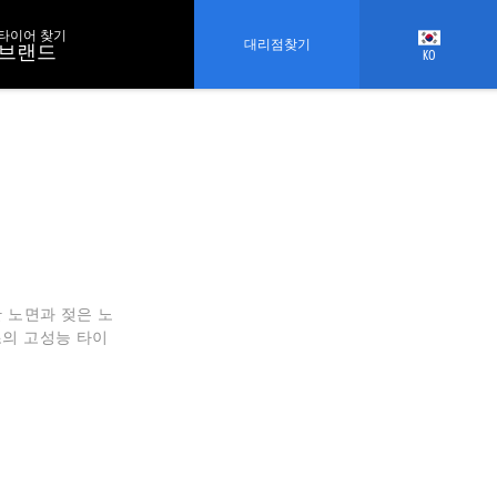
타이어 찾기
대리점찾기
브랜드
KO
반 노면과 젖은 노
조의 고성능 타이