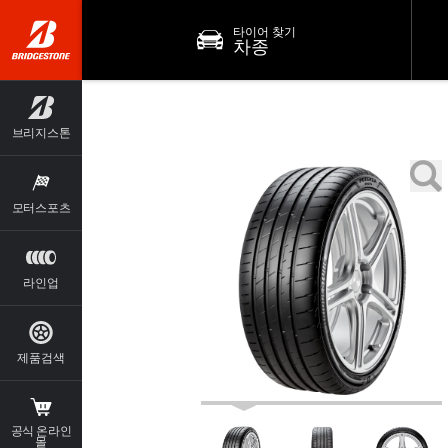
타이어 찾기
차종
브리지스톤
모터스포츠
라인업
제품검색
공식 온라인
몰