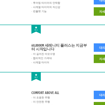
대리
투어링 타이어의 안락함
사계절 타이어의 자신감
런플랫 기능
자세
최고
60,000KM 세레니티 플러스는 지금부
대리
터 시작입니다
더 길어진 마모수명
합리적인 가격대
자세
사계절 타이어
최고
COMFORT ABOVE ALL
대리
더 조용한 주행
더 안전한 주행