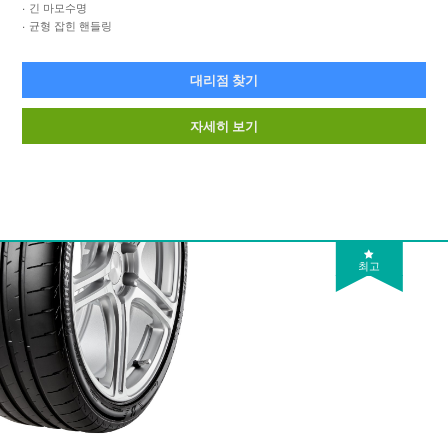
긴 마모수명
균형 잡힌 핸들링
대리점 찾기
자세히 보기
최고