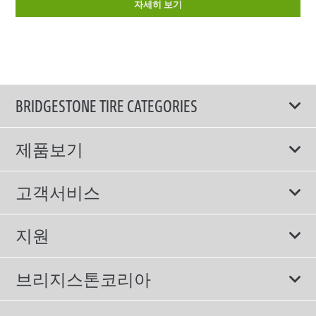
자세히 보기
BRIDGESTONE TIRE CATEGORIES
제품보기
모두
고객서비스
스포츠 타이어
보증서비스
지원
컴포트 타이어
에너지소비효율등급제도
이용약관
친환경 타이어
브리지스톤코리아
개인정보처리방침
SUV/RV 타이어
회사소개