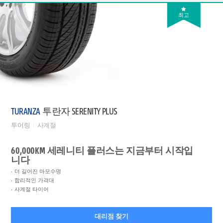
최고
TURANZA
투란자 SERENITY PLUS
투어링
사계절
60,000KM 세레니티 플러스는 지금부터 시작입
니다
더 길어진 마모수명
합리적인 가격대
사계절 타이어
대리점 찾기