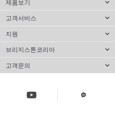
제품보기
모두
고객서비스
스포츠 타이어
보증서비스
지원
컴포트 타이어
에너지소비효율등급제도
이용약관
친환경 타이어
브리지스톤코리아
개인정보처리방침
SUV/RV 타이어
회사소개
고객문의
겨울용 타이어
올림픽활동
메일 문의
트럭/버스 타이어
CSR활동
고객문의 02-3210-2480
뉴스릴리즈
주문&배송 문의 070-4398-2824