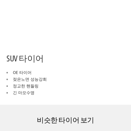
SUV 타이어
OE 타이어
젖은노면 성능강회
정교한 핸들링
긴 마모수명
비슷한 타이어 보기