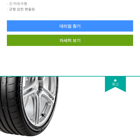
긴 마모수명
균형 잡힌 핸들링
대리점 찾기
자세히 보기
최고