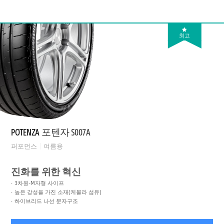
최고
POTENZA
포텐자 S007A
퍼포먼스
여름용
진화를 위한 혁신
3차원-M자형 사이프
높은 강성을 가진 소재(케볼라 섬유)
하이브리드 나선 분자구조