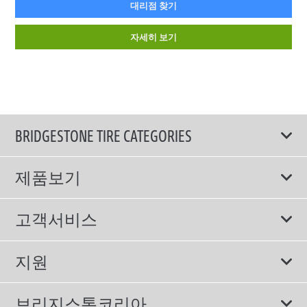
대리점 찾기
자세히 보기
BRIDGESTONE TIRE CATEGORIES
제품보기
모두
고객서비스
스포츠 타이어
보증서비스
지원
컴포트 타이어
에너지소비효율등급제도
이용약관
친환경 타이어
브리지스톤코리아