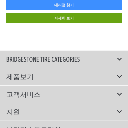
대리점 찾기
자세히 보기
BRIDGESTONE TIRE CATEGORIES
제품보기
모두
고객서비스
스포츠 타이어
보증서비스
지원
컴포트 타이어
에너지소비효율등급제도
이용약관
친환경 타이어