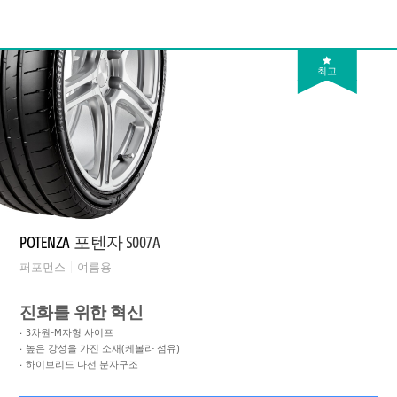
최고
POTENZA
포텐자 S007A
퍼포먼스
여름용
진화를 위한 혁신
3차원-M자형 사이프
높은 강성을 가진 소재(케볼라 섬유)
하이브리드 나선 분자구조