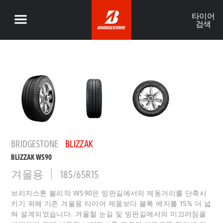
타이어
검색
BRIDGESTONE
BLIZZAK
BLIZZAK WS90
겨울용
185/65R15
브리지스톤 블리작 WS90은 빙판길에서의 제동거리를 단축시
키기 위해 기존 겨울용 타이어 제품보다 블록 에지를 15% 더 넓
혀 설계되었습니다. 겨울철 눈길 및 빙판길에서의 미끄러짐을