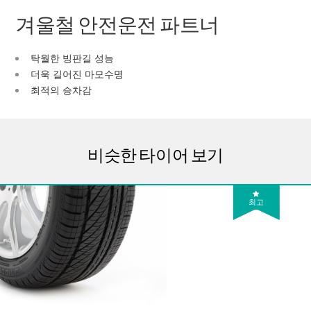
겨울철 안전운전 파트너
탁월한 빙판길 성능
더욱 길어진 마모수명
최적의 승차감
비슷한 타이어 보기
최고