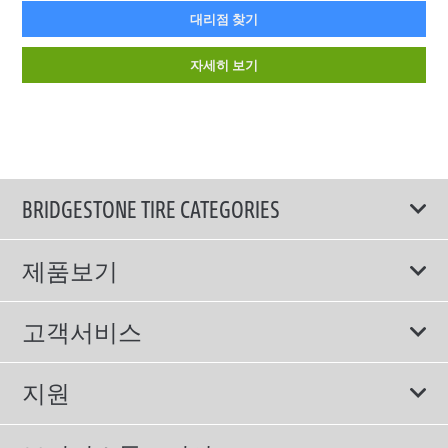
대리점 찾기
자세히 보기
BRIDGESTONE TIRE CATEGORIES
제품보기
모두
고객서비스
스포츠 타이어
보증서비스
지원
컴포트 타이어
에너지소비효율등급제도
이용약관