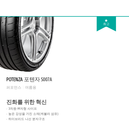
최고
POTENZA
포텐자 S007A
퍼포먼스
여름용
진화를 위한 혁신
3차원-M자형 사이프
높은 강성을 가진 소재(케볼라 섬유)
하이브리드 나선 분자구조