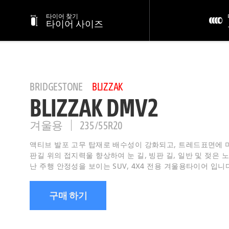
타이어 찾기
타이어 사이즈
BRIDGESTONE
BLIZZAK
BLIZZAK DMV2
겨울용
235/55R20
액티브 발포 고무 탑재로 배수성이 강화되고, 트레드표면에 
판길 위의 접지력울 향상하여 눈 길, 빙판 길, 일반 및 젖은 
난 주행 안정성을 보이는 SUV, 4X4 전용 겨울용타이어 입니
구매 하기