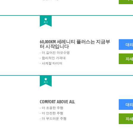
최고
60,000KM 세레니티 플러스는 지금부
대리
터 시작입니다
더 길어진 마모수명
합리적인 가격대
자세
사계절 타이어
최고
COMFORT ABOVE ALL
대리
더 조용한 주행
더 안전한 주행
더 부드러운 주행
자세