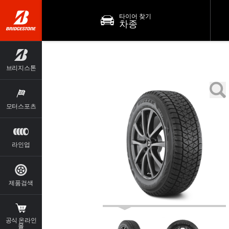
타이어 찾기
차종
브리지스톤
모터스포츠
라인업
제품검색
공식 온라인
몰