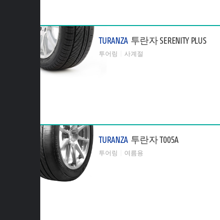
TURANZA
투란자 SERENITY PLUS
투어링
사계절
TURANZA
투란자 T005A
투어링
여름용