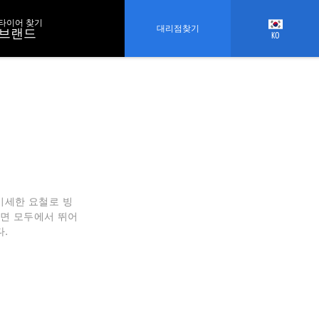
타이어 찾기
대리점찾기
브랜드
KO
미세한 요철로 빙
노면 모두에서 뛰어
다.