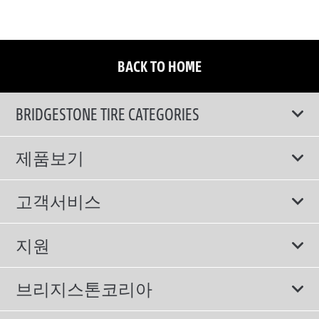
BACK TO HOME
BRIDGESTONE TIRE CATEGORIES
제품보기
모두
고객서비스
스포츠 타이어
보증서비스
지원
컴포트 타이어
에너지소비효율등급제도
이용약관
친환경 타이어
브리지스톤코리아
개인정보처리방침
SUV/RV 타이어