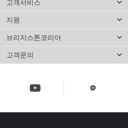
고객서비스
스포츠 타이어
보증서비스
지원
컴포트 타이어
에너지소비효율등급제도
이용약관
친환경 타이어
브리지스톤코리아
개인정보처리방침
SUV/RV 타이어
회사소개
고객문의
겨울용 타이어
올림픽활동
메일 문의
트럭/버스 타이어
CSR활동
고객문의 02-3210-2480
뉴스릴리즈
주문&배송 문의 070-4398-2824