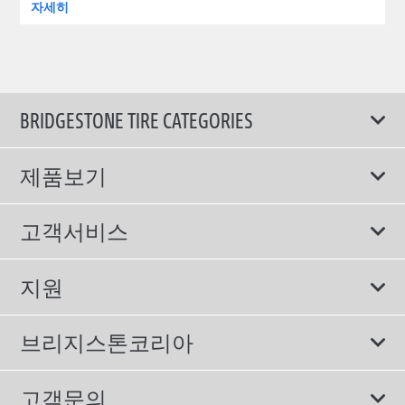
자세히
BRIDGESTONE TIRE CATEGORIES
제품보기
모두
고객서비스
스포츠 타이어
보증서비스
지원
컴포트 타이어
에너지소비효율등급제도
이용약관
친환경 타이어
브리지스톤코리아
개인정보처리방침
SUV/RV 타이어
회사소개
고객문의