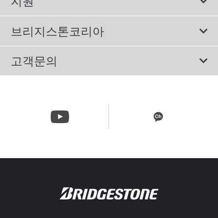
지원
컴포트 타이어
에너지소비효율등급제도
이용약관
친환경 타이어
브리지스톤코리아
개인정보처리방침
SUV/RV 타이어
회사소개
고객문의
겨울용 타이어
올림픽활동
메일 문의
트럭/버스 타이어
CSR활동
고객문의 02-3210-2480
뉴스릴리즈
주문&배송 문의 070-4398-2824