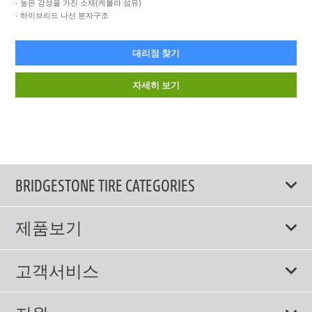
높은 강성을 가진 소재(케볼라 섬유)
하이브리드 나선 분자구조
대리점 찾기
자세히 보기
BRIDGESTONE TIRE CATEGORIES
제품보기
모두
고객서비스
스포츠 타이어
보증서비스