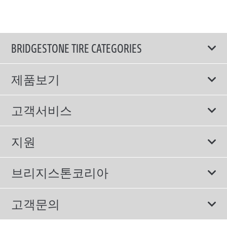
BRIDGESTONE TIRE CATEGORIES
제품보기
모두
고객서비스
스포츠 타이어
보증서비스
지원
컴포트 타이어
에너지소비효율등급제도
이용약관
친환경 타이어
브리지스톤코리아
개인정보처리방침
SUV/RV 타이어
회사소개
고객문의
겨울용 타이어
올림픽활동