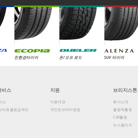
친환경타이어
온/오프 로드
SUV 타이어
서비스
지원
브리지스톤
비스
이용약관
회사소개
소비효율등급제도
개인정보처리방침
올림픽활동
CSR활동
뉴스릴리즈