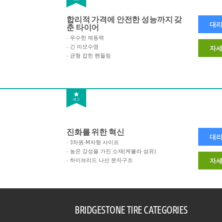
합리적 가격에 안전한 성능까지 갖
대리
춘 타이어
우수한 제동력
긴 마모수명
자세
균형 잡힌 핸들링
최고
진화를 위한 혁신
대리
3차원-M자형 사이프
높은 강성을 가진 소재(케볼라 섬유)
하이브리드 나선 분자구조
자세
BRIDGESTONE TIRE CATEGORIES