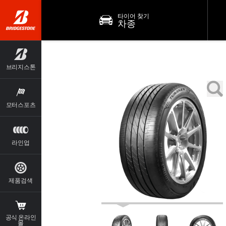
타이어 찾기
차종
브리지스톤
모터스포츠
라인업
제품검색
공식 온라인
몰