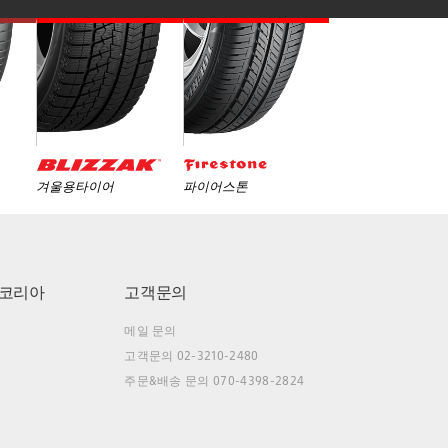
겨울용타이어
파이어스톤
코리아
고객문의
메일 문의
고객문의 02-3210-2480
주문&배송 문의 070-4398-2824