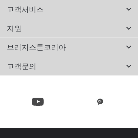
모두
고객서비스
스포츠 타이어
보증서비스
지원
컴포트 타이어
에너지소비효율등급제도
이용약관
친환경 타이어
브리지스톤코리아
개인정보처리방침
SUV/RV 타이어
회사소개
고객문의
겨울용 타이어
올림픽활동
메일 문의
트럭/버스 타이어
CSR활동
고객문의 02-3210-2480
뉴스릴리즈
주문&배송 문의 070-4398-2824