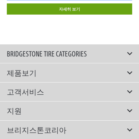
자세히 보기
BRIDGESTONE TIRE CATEGORIES
제품보기
모두
고객서비스
스포츠 타이어
보증서비스
지원
컴포트 타이어
에너지소비효율등급제도
이용약관
친환경 타이어
브리지스톤코리아