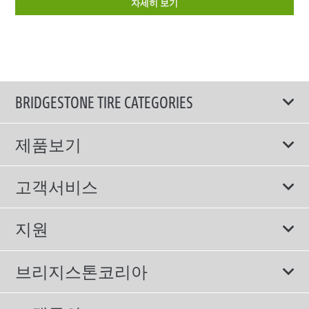
자세히 보기
BRIDGESTONE TIRE CATEGORIES
제품보기
모두
고객서비스
스포츠 타이어
보증서비스
지원
컴포트 타이어
에너지소비효율등급제도
이용약관
친환경 타이어
브리지스톤코리아
개인정보처리방침
SUV/RV 타이어
회사소개