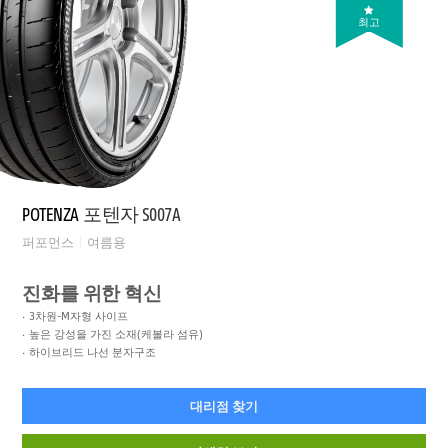
최고
POTENZA
포텐자 S007A
퍼포먼스
여름용
진화를 위한 혁신
3차원-M자형 사이프
높은 강성을 가진 소재(케볼라 섬유)
하이브리드 나선 분자구조
대리점 찾기