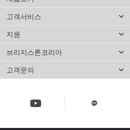
모두
고객서비스
스포츠 타이어
보증서비스
지원
컴포트 타이어
에너지소비효율등급제도
이용약관
친환경 타이어
브리지스톤코리아
개인정보처리방침
SUV/RV 타이어
회사소개
고객문의
겨울용 타이어
올림픽활동
메일 문의
트럭/버스 타이어
CSR활동
고객문의 02-3210-2480
뉴스릴리즈
주문&배송 문의 070-4398-2824