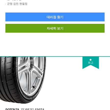
균형 잡힌 핸들링
대리점 찾기
자세히 보기
최고
POTENZA
포텐자 S007A