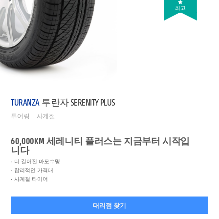
최고
TURANZA
투란자 SERENITY PLUS
투어링
사계절
60,000KM 세레니티 플러스는 지금부터 시작입
니다
더 길어진 마모수명
합리적인 가격대
사계절 타이어
대리점 찾기