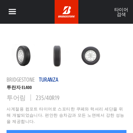
타이어
검색
BRIDGESTONE
TURANZA
투란자 EL400
투어링
235/40R19
사계절용 컴포트 타이어로 스포티한 쿠페와 럭셔리 세단을 위
해 개발되었습니다. 편안한 승차감과 모든 노면에서 강한 성능
을 제공합니다.