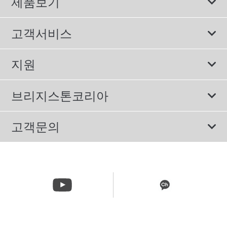
제품보기
모두
고객서비스
스포츠 타이어
보증서비스
지원
컴포트 타이어
에너지소비효율등급제도
이용약관
친환경 타이어
브리지스톤코리아
개인정보처리방침
SUV/RV 타이어
회사소개
고객문의
겨울용 타이어
올림픽활동
메일 문의
트럭/버스 타이어
CSR활동
고객문의 02-3210-2480
뉴스릴리즈
주문&배송 문의 070-4398-2824