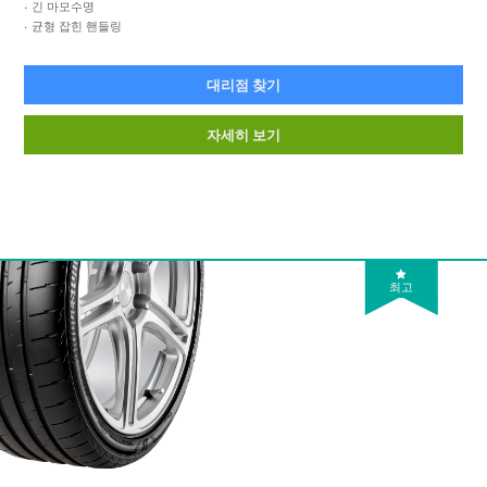
긴 마모수명
균형 잡힌 핸들링
대리점 찾기
자세히 보기
최고