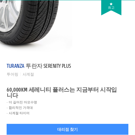
최고
TURANZA
투란자 SERENITY PLUS
투어링
사계절
60,000KM 세레니티 플러스는 지금부터 시작입
니다
더 길어진 마모수명
합리적인 가격대
사계절 타이어
대리점 찾기