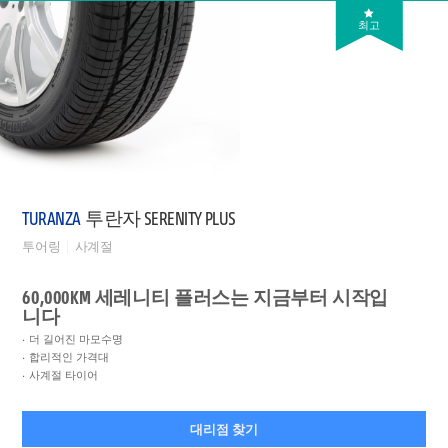
최고
TURANZA
투란자 SERENITY PLUS
투어링
사계절
60,000KM 세레니티 플러스는 지금부터 시작입
니다
더 길어진 마모수명
합리적인 가격대
사계절 타이어
대리점 찾기