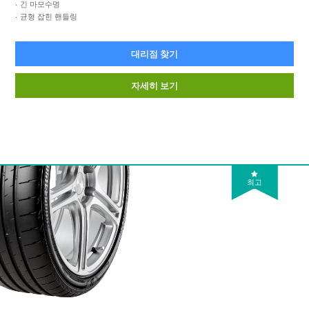
긴 마모수명
균형 잡힌 핸들링
대리점 찾기
자세히 보기
최고