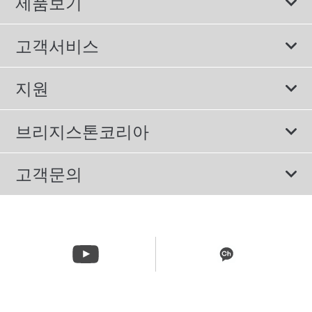
제품보기
모두
고객서비스
스포츠 타이어
보증서비스
지원
컴포트 타이어
에너지소비효율등급제도
이용약관
친환경 타이어
브리지스톤코리아
개인정보처리방침
SUV/RV 타이어
회사소개
고객문의
겨울용 타이어
올림픽활동
메일 문의
트럭/버스 타이어
CSR활동
고객문의 02-3210-2480
뉴스릴리즈
주문&배송 문의 070-4398-2824