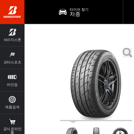
타이어 찾기
차종
브리지스톤
모터스포츠
라인업
제품검색
공식 온라인
몰