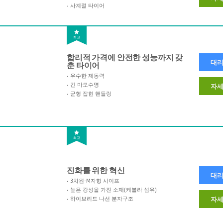
사계절 타이어
최고
합리적 가격에 안전한 성능까지 갖
대리
춘 타이어
우수한 제동력
긴 마모수명
자세
균형 잡힌 핸들링
최고
진화를 위한 혁신
대리
3차원-M자형 사이프
높은 강성을 가진 소재(케볼라 섬유)
하이브리드 나선 분자구조
자세