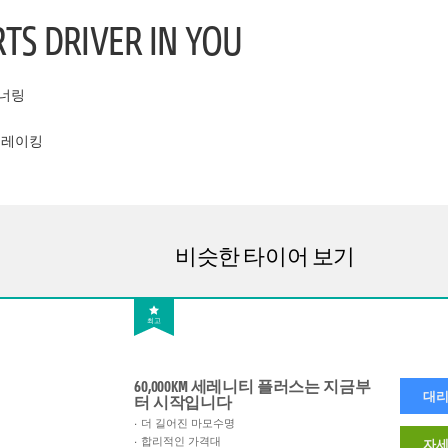
TS DRIVER IN YOU
너링
브레이킹
비슷한 타이어 보기
최고
60,000KM 세레니티 플러스는 지금부
대리
터 시작입니다
더 길어진 마모수명
합리적인 가격대
자세