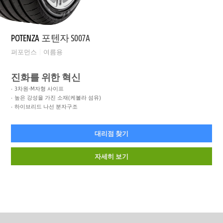
POTENZA
포텐자 S007A
퍼포먼스
여름용
진화를 위한 혁신
3차원-M자형 사이프
높은 강성을 가진 소재(케볼라 섬유)
하이브리드 나선 분자구조
대리점 찾기
자세히 보기