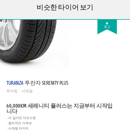
비슷한 타이어 보기
최고
TURANZA
투란자 SERENITY PLUS
투어링
사계절
60,000KM 세레니티 플러스는 지금부터 시작입
니다
더 길어진 마모수명
합리적인 가격대
사계절 타이어