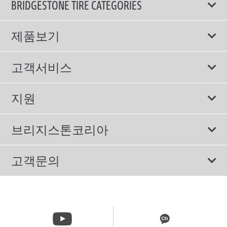
BRIDGESTONE TIRE CATEGORIES
제품보기
모두
고객서비스
스포츠 타이어
보증서비스
지원
컴포트 타이어
에너지소비효율등급제도
이용약관
친환경 타이어
브리지스톤코리아
개인정보처리방침
SUV/RV 타이어
회사소개
고객문의
겨울용 타이어
올림픽활동
메일 문의
트럭/버스 타이어
CSR활동
고객문의 02-3210-2480
뉴스릴리즈