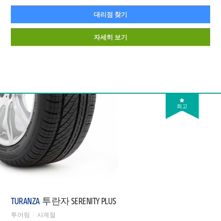
대리점 찾기
자세히 보기
최고
TURANZA
투란자 SERENITY PLUS
투어링
사계절