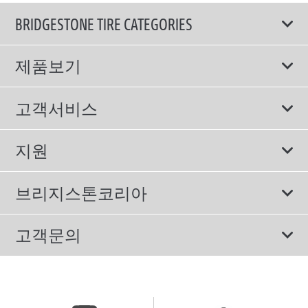
BRIDGESTONE TIRE CATEGORIES
제품보기
모두
고객서비스
스포츠 타이어
보증서비스
지원
컴포트 타이어
에너지소비효율등급제도
이용약관
친환경 타이어
브리지스톤코리아
개인정보처리방침
SUV/RV 타이어
회사소개
고객문의
겨울용 타이어
올림픽활동
메일 문의
트럭/버스 타이어
CSR활동
고객문의 02-3210-2480