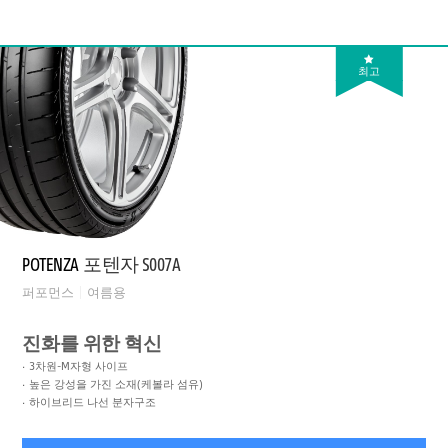
최고
POTENZA
포텐자 S007A
퍼포먼스
여름용
진화를 위한 혁신
3차원-M자형 사이프
높은 강성을 가진 소재(케볼라 섬유)
하이브리드 나선 분자구조