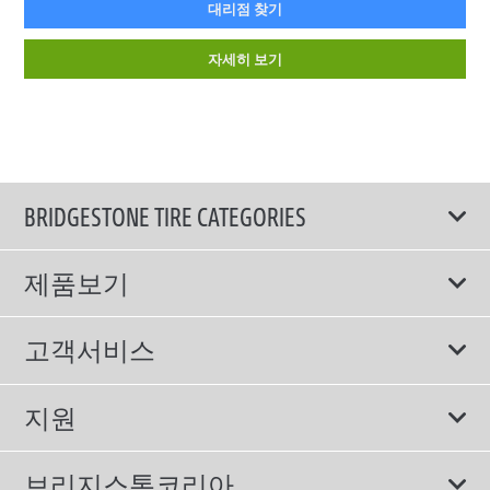
대리점 찾기
자세히 보기
BRIDGESTONE TIRE CATEGORIES
제품보기
모두
고객서비스
스포츠 타이어
보증서비스
지원
컴포트 타이어
에너지소비효율등급제도
이용약관
친환경 타이어
브리지스톤코리아