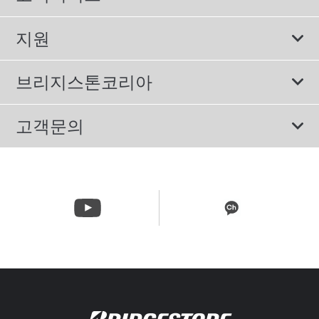
스포츠 타이어
보증서비스
지원
컴포트 타이어
에너지소비효율등급제도
이용약관
친환경 타이어
브리지스톤코리아
개인정보처리방침
SUV/RV 타이어
회사소개
고객문의
겨울용 타이어
올림픽활동
메일 문의
트럭/버스 타이어
CSR활동
고객문의 02-3210-2480
뉴스릴리즈
주문&배송 문의 070-4398-2824