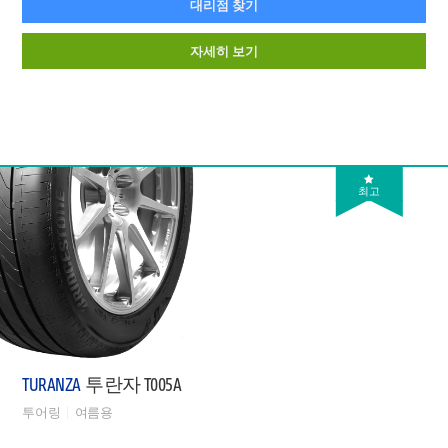
대리점 찾기
자세히 보기
최고
TURANZA
투란자 T005A
투어링
여름용