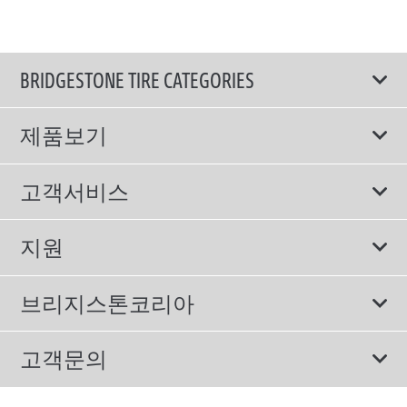
BRIDGESTONE TIRE CATEGORIES
제품보기
모두
고객서비스
스포츠 타이어
보증서비스
지원
컴포트 타이어
에너지소비효율등급제도
이용약관
친환경 타이어
브리지스톤코리아
개인정보처리방침
SUV/RV 타이어
회사소개
고객문의
겨울용 타이어
올림픽활동
메일 문의