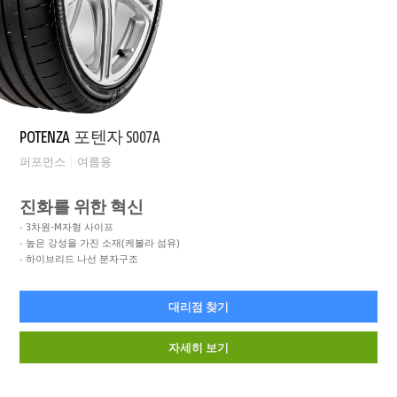
POTENZA
포텐자 S007A
퍼포먼스
여름용
진화를 위한 혁신
3차원-M자형 사이프
높은 강성을 가진 소재(케볼라 섬유)
하이브리드 나선 분자구조
대리점 찾기
자세히 보기