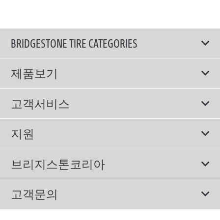
BRIDGESTONE TIRE CATEGORIES
제품보기
모두
고객서비스
스포츠 타이어
보증서비스
지원
컴포트 타이어
에너지소비효율등급제도
이용약관
친환경 타이어
브리지스톤코리아
개인정보처리방침
SUV/RV 타이어
회사소개
고객문의
겨울용 타이어
올림픽활동
메일 문의