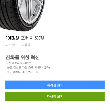
POTENZA
포텐자 S007A
퍼포먼스
여름용
진화를 위한 혁신
3차원-M자형 사이프
높은 강성을 가진 소재(케볼라 섬유)
하이브리드 나선 분자구조
대리점 찾기
자세히 보기