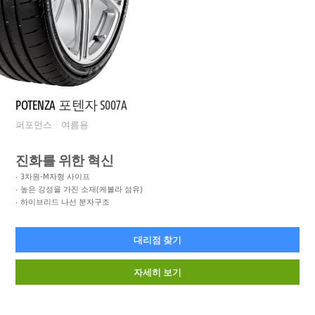
POTENZA
포텐자 S007A
퍼포먼스
여름용
진화를 위한 혁신
3차원-M자형 사이프
높은 강성을 가진 소재(케볼라 섬유)
하이브리드 나선 분자구조
대리점 찾기
자세히 보기