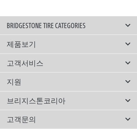
BRIDGESTONE TIRE CATEGORIES
제품보기
모두
고객서비스
스포츠 타이어
보증서비스
지원
컴포트 타이어
에너지소비효율등급제도
이용약관
친환경 타이어
브리지스톤코리아
개인정보처리방침
SUV/RV 타이어
회사소개
고객문의
겨울용 타이어
올림픽활동
메일 문의