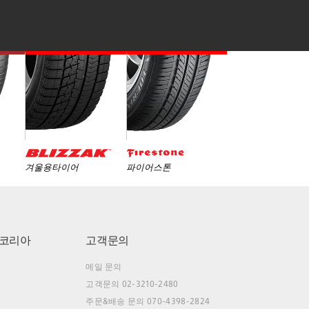
겨울용타이어
파이어스톤
코리아
고객문의
메일 문의
고객문의 02-3210-2480
주문&배송 문의 070-4398-2824