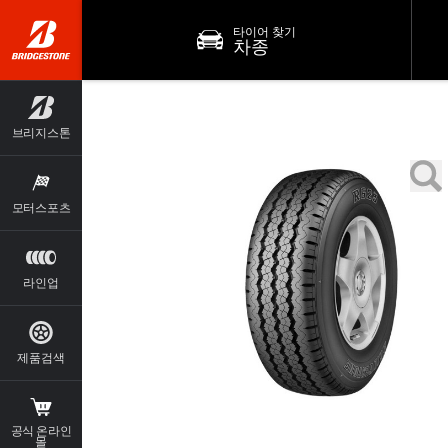
타이어 찾기
차종
브리지스톤
모터스포츠
라인업
제품검색
공식 온라인
몰