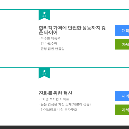
최고
합리적 가격에 안전한 성능까지 갖
대리
춘 타이어
우수한 제동력
긴 마모수명
자세
균형 잡힌 핸들링
최고
진화를 위한 혁신
대리
3차원-M자형 사이프
높은 강성을 가진 소재(케볼라 섬유)
하이브리드 나선 분자구조
자세