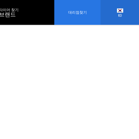
타이어 찾기
대리점찾기
브랜드
KO