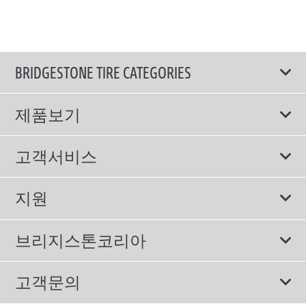
BRIDGESTONE TIRE CATEGORIES
제품보기
모두
고객서비스
스포츠 타이어
보증서비스
지원
컴포트 타이어
에너지소비효율등급제도
이용약관
친환경 타이어
브리지스톤코리아
개인정보처리방침
SUV/RV 타이어
회사소개
고객문의
겨울용 타이어
올림픽활동