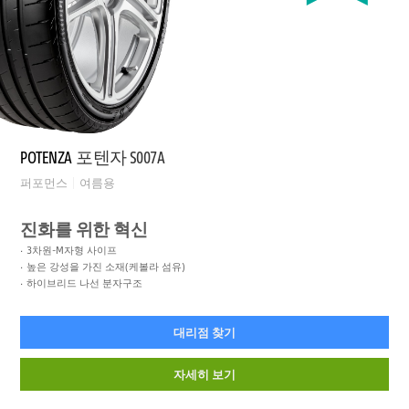
POTENZA
포텐자 S007A
퍼포먼스
여름용
진화를 위한 혁신
3차원-M자형 사이프
높은 강성을 가진 소재(케볼라 섬유)
하이브리드 나선 분자구조
대리점 찾기
자세히 보기