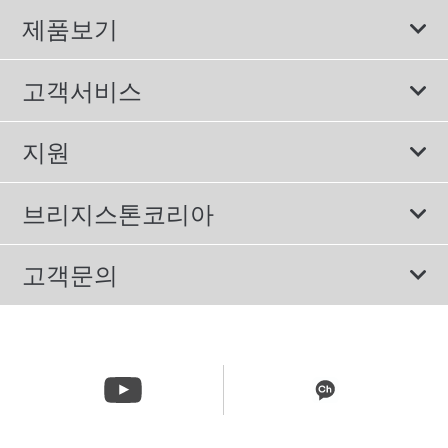
제품보기
모두
고객서비스
스포츠 타이어
보증서비스
지원
컴포트 타이어
에너지소비효율등급제도
이용약관
친환경 타이어
브리지스톤코리아
개인정보처리방침
SUV/RV 타이어
회사소개
고객문의
겨울용 타이어
올림픽활동
메일 문의
트럭/버스 타이어
CSR활동
고객문의 02-3210-2480
뉴스릴리즈
주문&배송 문의 070-4398-2824