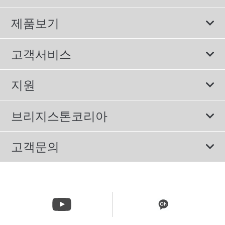
제품보기
모두
고객서비스
스포츠 타이어
보증서비스
지원
컴포트 타이어
에너지소비효율등급제도
이용약관
친환경 타이어
브리지스톤코리아
개인정보처리방침
SUV/RV 타이어
회사소개
고객문의
겨울용 타이어
올림픽활동
메일 문의
트럭/버스 타이어
CSR활동
고객문의 02-3210-2480
뉴스릴리즈
주문&배송 문의 070-4398-2824