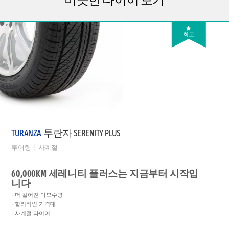
최고
TURANZA
투란자 SERENITY PLUS
투어링
사계절
60,000KM 세레니티 플러스는 지금부터 시작입
니다
더 길어진 마모수명
합리적인 가격대
사계절 타이어