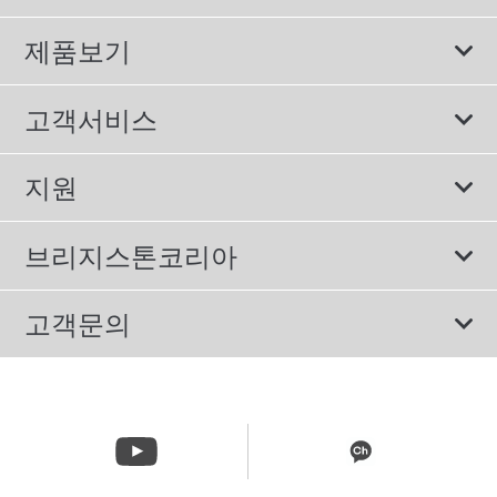
제품보기
모두
고객서비스
스포츠 타이어
보증서비스
지원
컴포트 타이어
에너지소비효율등급제도
이용약관
친환경 타이어
브리지스톤코리아
개인정보처리방침
SUV/RV 타이어
회사소개
고객문의
겨울용 타이어
올림픽활동
메일 문의
트럭/버스 타이어
CSR활동
고객문의 02-3210-2480
뉴스릴리즈
주문&배송 문의 070-4398-2824