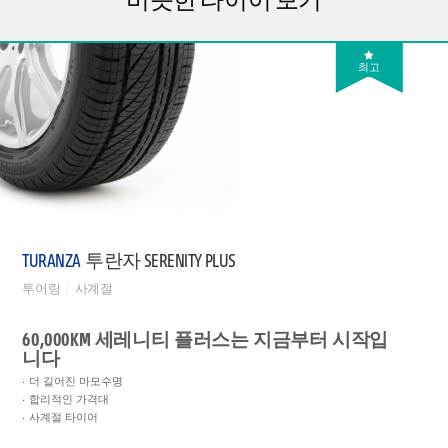
최고
TURANZA
투란자 SERENITY PLUS
투어링
사계절
60,000KM 세레니티 플러스는 지금부터 시작입
니다
더 길어진 마모수명
합리적인 가격대
사계절 타이어