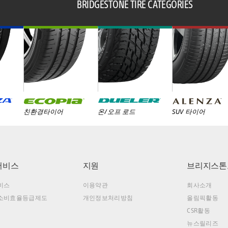
BRIDGESTONE TIRE CATEGORIES
친환경타이어
온/오프 로드
SUV 타이어
서비스
지원
브리지스톤
비스
이용약관
회사소개
소비효율등급제도
개인정보처리방침
올림픽활동
CSR활동
뉴스릴리즈