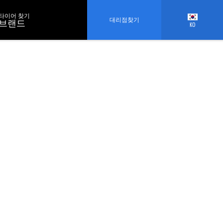
타이어 찾기
대리점찾기
브랜드
KO