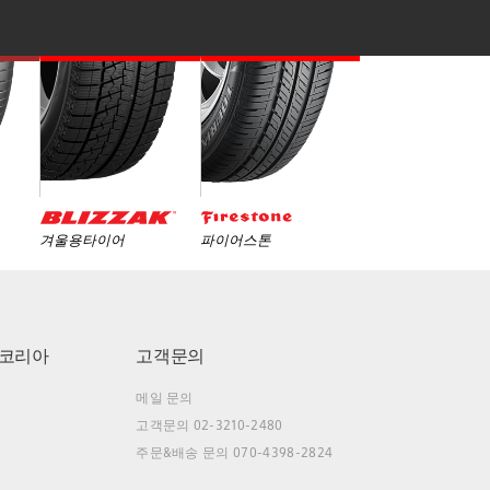
겨울용타이어
파이어스톤
코리아
고객문의
메일 문의
고객문의 02-3210-2480
주문&배송 문의 070-4398-2824