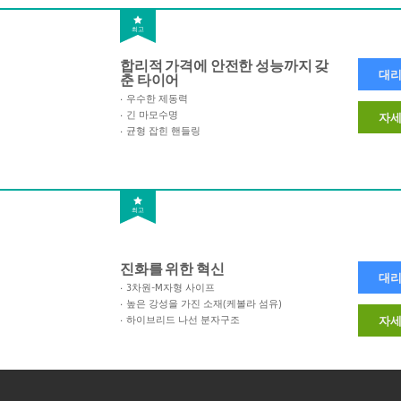
최고
합리적 가격에 안전한 성능까지 갖
대리
춘 타이어
우수한 제동력
긴 마모수명
자세
균형 잡힌 핸들링
최고
진화를 위한 혁신
대리
3차원-M자형 사이프
높은 강성을 가진 소재(케볼라 섬유)
하이브리드 나선 분자구조
자세