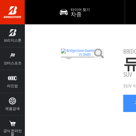
타이어 찾기
차종
브리지스톤
BRID
듀
모터스포츠
SUV
SUV
라인업
제품검색
공식 온라인
몰