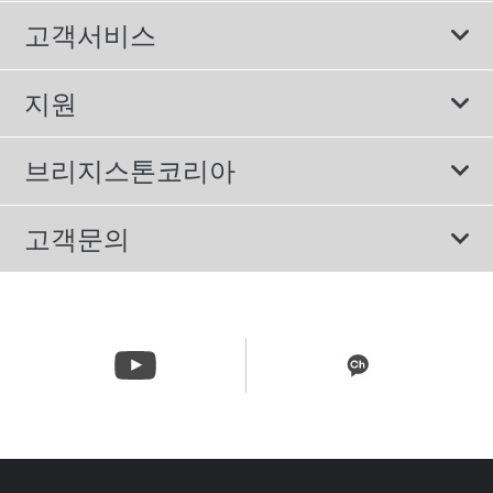
모두
고객서비스
스포츠 타이어
보증서비스
지원
컴포트 타이어
에너지소비효율등급제도
이용약관
친환경 타이어
브리지스톤코리아
개인정보처리방침
SUV/RV 타이어
회사소개
고객문의
겨울용 타이어
올림픽활동
메일 문의
트럭/버스 타이어
CSR활동
고객문의 02-3210-2480
뉴스릴리즈
주문&배송 문의 070-4398-2824