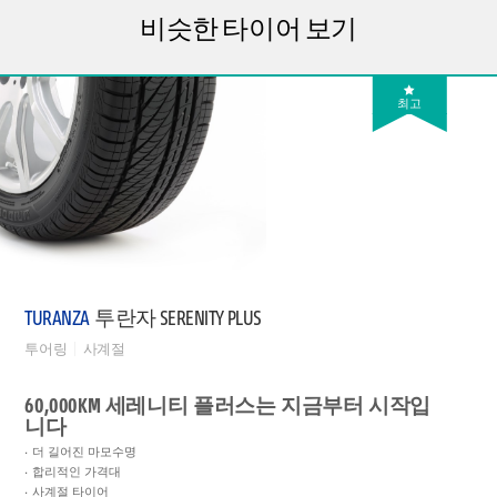
비슷한 타이어 보기
최고
TURANZA
투란자 SERENITY PLUS
투어링
사계절
60,000KM 세레니티 플러스는 지금부터 시작입
니다
더 길어진 마모수명
합리적인 가격대
사계절 타이어