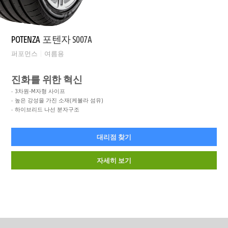
POTENZA
포텐자 S007A
퍼포먼스
여름용
진화를 위한 혁신
3차원-M자형 사이프
높은 강성을 가진 소재(케볼라 섬유)
하이브리드 나선 분자구조
대리점 찾기
자세히 보기