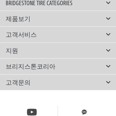
BRIDGESTONE TIRE CATEGORIES
제품보기
모두
고객서비스
스포츠 타이어
보증서비스
지원
컴포트 타이어
에너지소비효율등급제도
이용약관
친환경 타이어
브리지스톤코리아
개인정보처리방침
SUV/RV 타이어
회사소개
고객문의
겨울용 타이어
올림픽활동
메일 문의
트럭/버스 타이어
CSR활동
고객문의 02-3210-2480
뉴스릴리즈