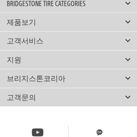
BRIDGESTONE TIRE CATEGORIES
제품보기
모두
고객서비스
스포츠 타이어
보증서비스
지원
컴포트 타이어
에너지소비효율등급제도
이용약관
친환경 타이어
브리지스톤코리아
개인정보처리방침
SUV/RV 타이어
회사소개
고객문의
겨울용 타이어
올림픽활동
메일 문의
트럭/버스 타이어
CSR활동
고객문의 02-3210-2480
뉴스릴리즈