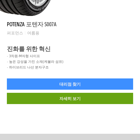
POTENZA
포텐자 S007A
퍼포먼스
여름용
진화를 위한 혁신
3차원-M자형 사이프
높은 강성을 가진 소재(케볼라 섬유)
하이브리드 나선 분자구조
대리점 찾기
자세히 보기