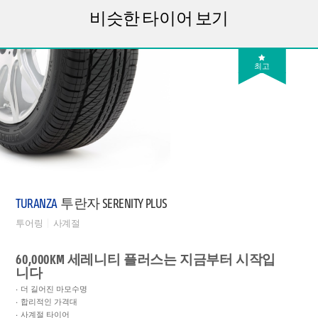
비슷한 타이어 보기
최고
TURANZA
투란자 SERENITY PLUS
투어링
사계절
60,000KM 세레니티 플러스는 지금부터 시작입
니다
더 길어진 마모수명
합리적인 가격대
사계절 타이어