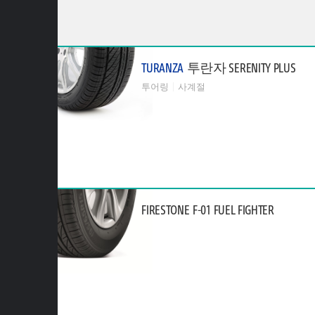
TURANZA
투란자 SERENITY PLUS
투어링
사계절
FIRESTONE
F-01 FUEL FIGHTER