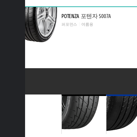
POTENZA
포텐자 S007A
퍼포먼스
여름용