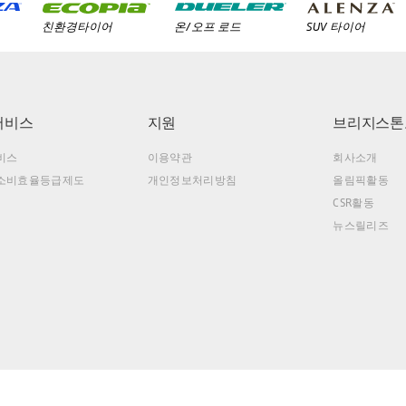
친환경타이어
온/오프 로드
SUV 타이어
서비스
지원
브리지스톤
비스
이용약관
회사소개
소비효율등급제도
개인정보처리방침
올림픽활동
CSR활동
뉴스릴리즈