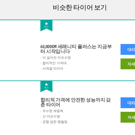
비슷한 타이어 보기
최고
60,000KM 세레니티 플러스는 지금부
대리
터 시작입니다
더 길어진 마모수명
합리적인 가격대
자세
사계절 타이어
최고
합리적 가격에 안전한 성능까지 갖
대리
춘 타이어
우수한 제동력
긴 마모수명
자세
균형 잡힌 핸들링