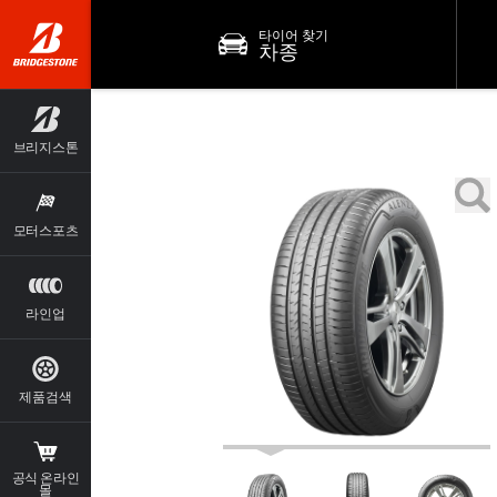
타이어 찾기
차종
브리지스톤
모터스포츠
라인업
제품검색
공식 온라인
몰