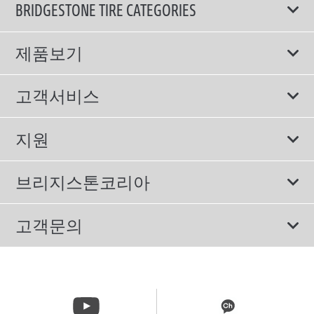
BRIDGESTONE TIRE CATEGORIES
제품보기
모두
고객서비스
스포츠 타이어
보증서비스
지원
컴포트 타이어
에너지소비효율등급제도
이용약관
친환경 타이어
브리지스톤코리아
개인정보처리방침
SUV/RV 타이어
회사소개
고객문의
겨울용 타이어
올림픽활동
메일 문의
트럭/버스 타이어
CSR활동
고객문의 02-3210-2480
뉴스릴리즈