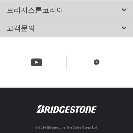
에너지소비효율등급제도
이용약관
친환경 타이어
브리지스톤코리아
개인정보처리방침
SUV/RV 타이어
회사소개
고객문의
겨울용 타이어
올림픽활동
메일 문의
트럭/버스 타이어
CSR활동
고객문의 02-3210-2480
뉴스릴리즈
주문&배송 문의 070-4398-2824
© 2026 Bridgestone Tire Sales Korea Ltd.