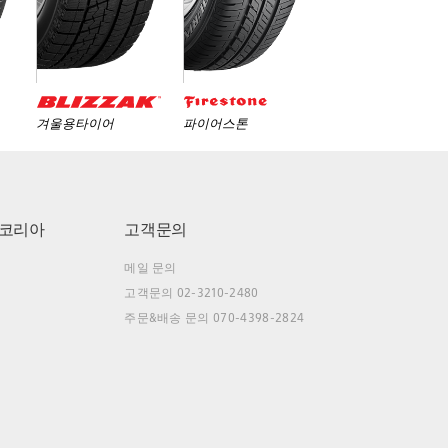
겨울용타이어
파이어스톤
코리아
고객문의
메일 문의
고객문의 02-3210-2480
주문&배송 문의 070-4398-2824