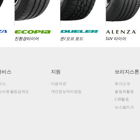
친환경타이어
온/오프 로드
SUV 타이어
서비스
지원
브리지스톤
비스
이용약관
회사소개
소비효율등급제도
개인정보처리방침
올림픽활동
CSR활동
뉴스릴리즈