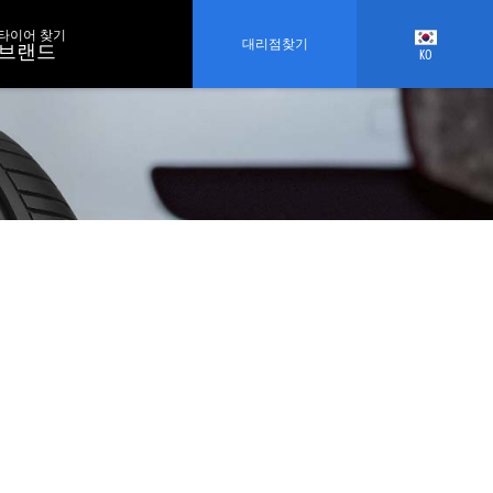
타이어 찾기
대리점찾기
브랜드
KO