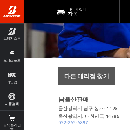
타이어 찾기
차종
브리지스톤
모터스포츠
다른 대리점 찾기
라인업
남울산판매
제품검색
울산광역시 남구 상개로 198
울산광역시, 대한민국 44786
052-265-6897
공식 온라인
몰