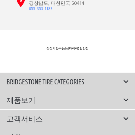
경상남도, 대한민국 50414
055-353-1183
신성기업㈜ (신성타이어) 밀양점
BRIDGESTONE TIRE CATEGORIES
제품보기
모두
고객서비스
스포츠 타이어
보증서비스