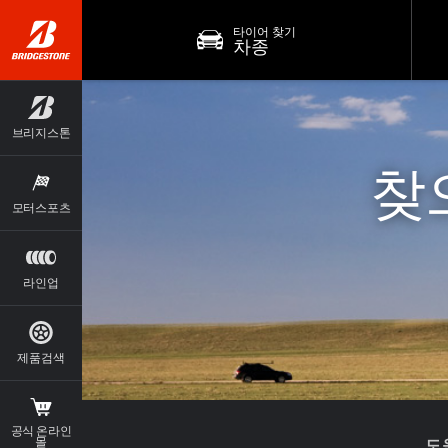
타이어 찾기
차종
브리지스톤
찾
모터스포츠
라인업
제품검색
공식 온라인
도
몰