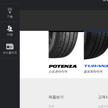
기술
지원
뉴스릴리즈
스포츠타이어
컴포트타이어
제품보기
고객
모두
보증서