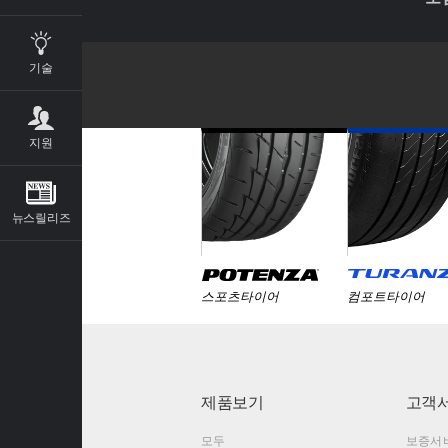
기술
지원
뉴스릴리즈
스포츠타이어
컴포트타이어
제품보기
고객
모두
보증서