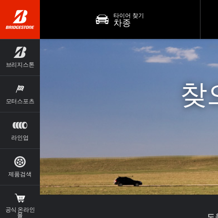
타이어 찾기
차종
브리지스톤
찾
모터스포츠
라인업
제품검색
공식 온라인
도
몰