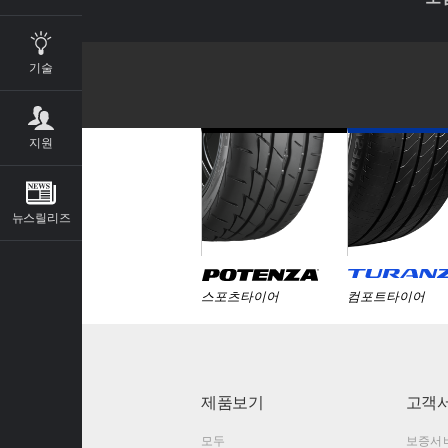
기술
지원
뉴스릴리즈
스포츠타이어
컴포트타이어
제품보기
고객
모두
보증서