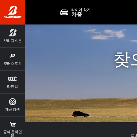
타이어 찾기
차종
브리지스톤
찾
모터스포츠
라인업
제품검색
공식 온라인
도
몰